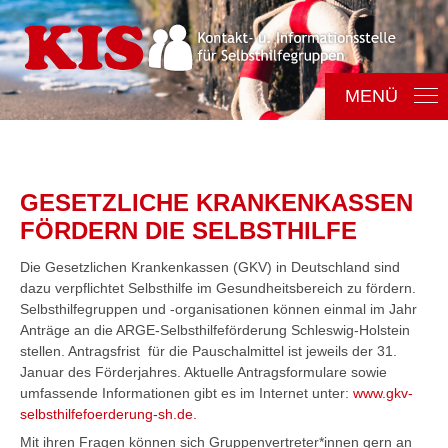
MENÜ
Gruppen finden
KIS
GESETZLICHE KRANKENKASSEN
FÖRDERN DIE SELBSTHILFE
Selbsthilfe
Die Gesetzlichen Krankenkassen (GKV) in Deutschland sind
Selbsthilfe in S-H
dazu verpflichtet Selbsthilfe im Gesundheitsbereich zu fördern.
Selbsthilfegruppen und -organisationen können einmal im Jahr
Förderung
Anträge an die ARGE-Selbsthilfeförderung Schleswig-Holstein
stellen. Antragsfrist für die Pauschalmittel ist jeweils der 31.
NAKOS
Januar des Förderjahres. Aktuelle Antragsformulare sowie
umfassende Informationen gibt es im Internet unter:
www.gkv-
Aktuelles
selbsthilfefoerderung-sh.de.
Mit ihren Fragen können sich Gruppenvertreter*innen gern an