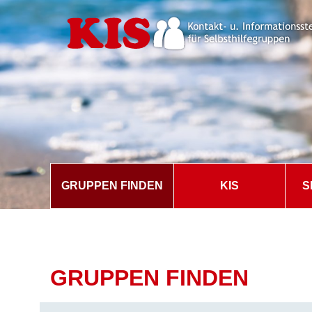
GRUPPEN FINDEN
KIS
S
GRUPPEN FINDEN